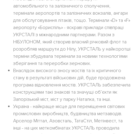
автомобільного та залізничного сполучення,
термінали аеропортів та залізничних вокзалів, ангари
для обслуговування літаків, тощо. Термінали «D» та «F»
аеропорту «Бориспіль» - яскраві приклади співпраці
УКРСТАЛІ з міжнародними партнерами. Разом з
НІБУЛОНОМ, який створив власний річковий флот та
розробляв маршрути до Нілу, УКРСТАЛЬ у найкоротші
терміни збудувала термінали за новими технологіями
зберігання та переробки зернових.
Внаслідок високого зносу мостів та їх критичного
стану в результаті військових дій, буде продовжена
програма відновлення мостів. УКРСТАЛЬ забезпечила
конструкціями такі знакові та значущі об’єкти як
Запорізький міст, міст у парку Наталка, та інші.
Україна - найкраще місце для переміщення світових
промислових виробництв, будівництва метзаводів.
Арселор Міттал, Азовсталь, ТатаСтіл, Метінвест, та
інші - на цих меткомбінатах УКРСТАЛЬ проводила