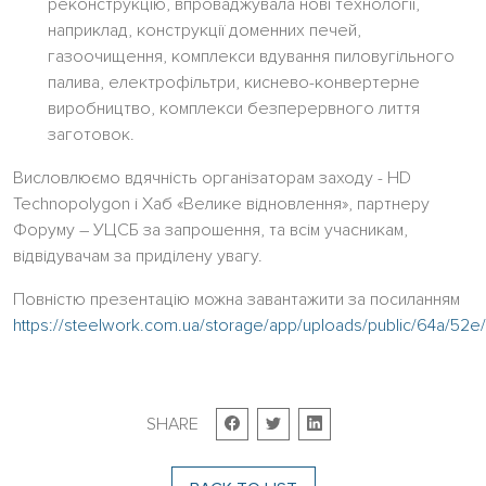
реконструкцію, впроваджувала нові технології,
наприклад, конструкції доменних печей,
газоочищення, комплекси вдування пиловугільного
палива, електрофільтри, киснево-конвертерне
виробництво, комплекси безперервного лиття
заготовок.
Висловлюємо вдячність організаторам заходу - HD
Technopolygon і Хаб «Велике відновлення», партнеру
Форуму – УЦСБ за запрошення, та всім учасникам,
відвідувачам за приділену увагу.
Повністю презентацію можна завантажити за посиланням
https://steelwork.com.ua/storage/app/uploads/public/64a/5
SHARE