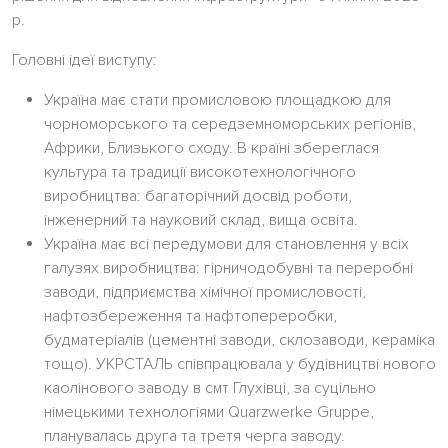
р.
Головні ідеї виступу:
Україна має стати промисловою площадкою для
чорноморського та середземноморських регіонів,
Африки, Близького сходу. В країні збереглася
культура та традиції високотехнологічного
виробництва: багаторічний досвід роботи,
інженерний та науковий склад, вища освіта.
Україна має всі передумови для становлення у всіх
галузях виробництва: гірничодобувні та переробні
заводи, підприємства хімічної промисловості,
нафтозбереження та нафтопереробки,
будматеріалів (цементні заводи, склозаводи, кераміка
тощо). УКРСТАЛЬ співпрацювала у будівництві нового
каолінового заводу в смт Глухівці, за суцільно
німецькими технологіями Quarzwerke Gruppe,
планувалась друга та третя черга заводу.