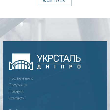
BACK TO LIST
Про компанію
Продукція
Послуги
Контакти