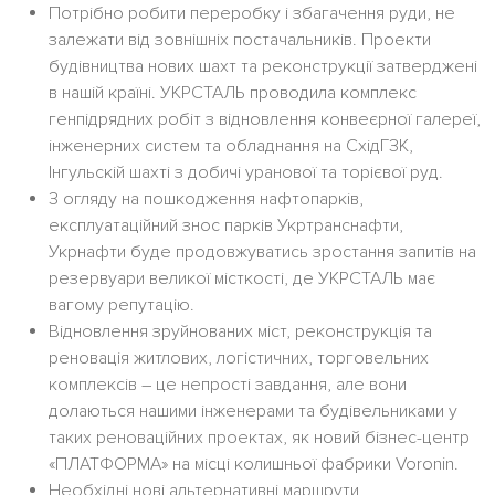
Потрібно робити переробку і збагачення руди, не
залежати від зовнішніх постачальників. Проекти
будівництва нових шахт та реконструкції затверджені
в нашій країні. УКРСТАЛЬ проводила комплекс
генпідрядних робіт з відновлення конвеєрної галереї,
інженерних систем та обладнання на СхідГЗК,
Інгульскій шахті з добичі уранової та торієвої руд.
З огляду на пошкодження нафтопарків,
експлуатаційний знос парків Укртранснафти,
Укрнафти буде продовжуватись зростання запитів на
резервуари великої місткості, де УКРСТАЛЬ має
вагому репутацію.
Відновлення зруйнованих міст, реконструкція та
реновація житлових, логістичних, торговельних
комплексів – це непрості завдання, але вони
долаються нашими інженерами та будівельниками у
таких реноваційних проектах, як новий бізнес-центр
«ПЛАТФОРМА» на місці колишньої фабрики Voronin.
Необхідні нові альтернативні маршрути