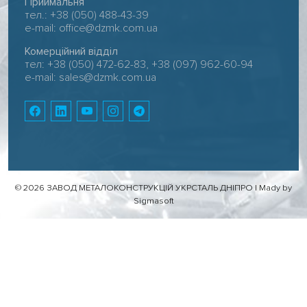
Приймальня
тел.: +38 (050) 488-43-39
e-mail:
office@dzmk.com.ua
Комерційний відділ
тел: +38 (050) 472-62-83, +38 (097) 962-60-94
e-mail:
sales@dzmk.com.ua
© 2026 ЗАВОД МЕТАЛОКОНСТРУКЦІЙ УКРСТАЛЬ ДНІПРО |
Mady by
Sigmasoft