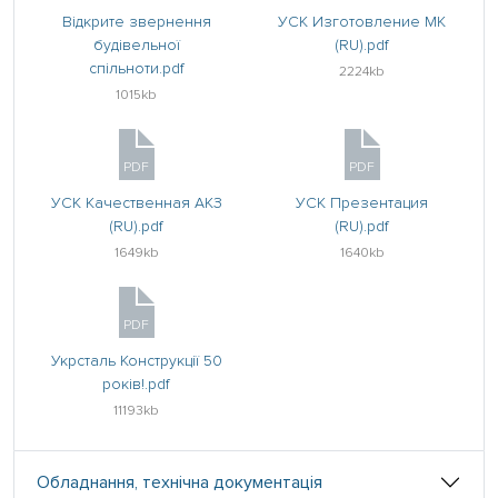
Відкрите звернення
УСК Изготовление МК
будівельної
(RU).pdf
спільноти.pdf
2224kb
1015kb
PDF
PDF
УСК Качественная АКЗ
УСК Презентация
(RU).pdf
(RU).pdf
1649kb
1640kb
PDF
Укрсталь Конструкції 50
років!.pdf
11193kb
Обладнання, технічна документація