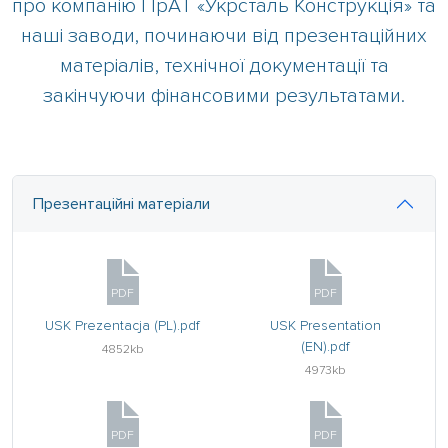
про компанію ПрАТ «Укрсталь Конструкція» та
наші заводи, починаючи від презентаційних
матеріалів, технічної документації та
закінчуючи фінансовими результатами.
Презентаційні матеріали
PDF
PDF
USK Prezentacja (PL).pdf
USK Presentation
(EN).pdf
4852kb
4973kb
PDF
PDF